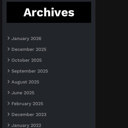
Archives
January 2026
December 2025
October 2025
September 2025
August 2025
June 2025
February 2025
December 2023
January 2022