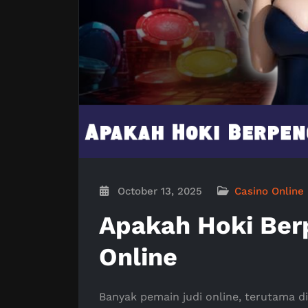
October 13, 2025
Casino Online
Apakah Hoki Ber
Online
Banyak pemain judi online, terutama di