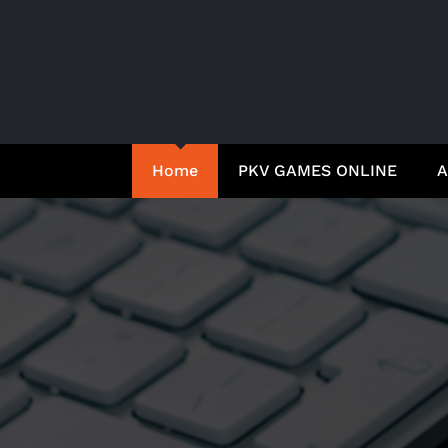
Skip
to
content
Home
PKV GAMES ONLINE
A