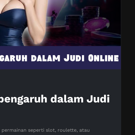
pengaruh dalam Judi
 permainan seperti slot, roulette, atau