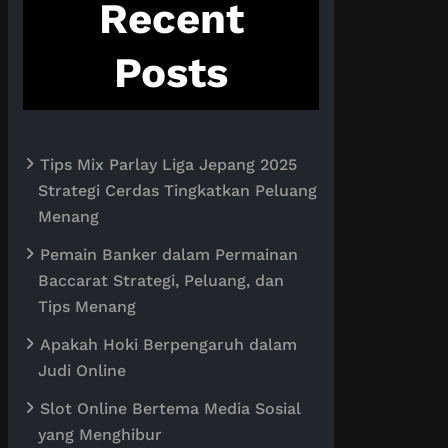
Recent
Posts
Tips Mix Parlay Liga Jepang 2025
Strategi Cerdas Tingkatkan Peluang
Menang
Pemain Banker dalam Permainan
Baccarat Strategi, Peluang, dan
Tips Menang
Apakah Hoki Berpengaruh dalam
Judi Online
Slot Online Bertema Media Sosial
yang Menghibur