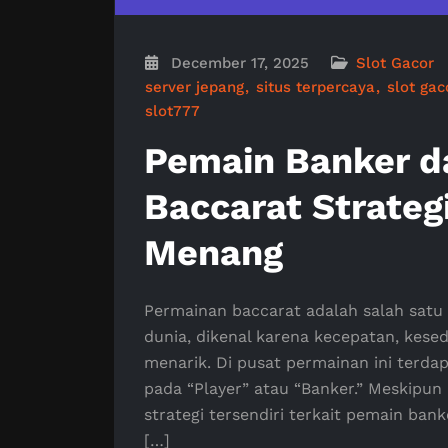
December 17, 2025
Slot Gacor
server jepang
situs terpercaya
slot gac
slot777
Pemain Banker d
Baccarat Strategi
Menang
Permainan baccarat adalah salah satu 
dunia, dikenal karena kecepatan, kes
menarik. Di pusat permainan ini terda
pada “Player” atau “Banker.” Meskipu
strategi tersendiri terkait pemain ban
[…]