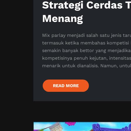
Strategi Cerdas 
Menang
Mix parlay menjadi salah satu jenis ta
termasuk ketika membahas kompetisi Li
semakin banyak bettor yang menjadika
kompetisinya penuh kejutan, intensitas 
menarik untuk dianalisis. Namun, untuk
READ MORE